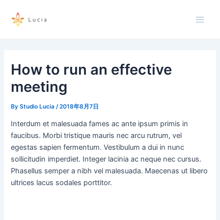
内
投
Main
容
稿
Men
を
ナ
ス
ビ
キ
ゲ
ッ
ー
How to run an effective
プ
シ
meeting
ョ
ン
By
Studio Lucia
/
2018年8月7日
Interdum et malesuada fames ac ante ipsum primis in
faucibus. Morbi tristique mauris nec arcu rutrum, vel
egestas sapien fermentum. Vestibulum a dui in nunc
sollicitudin imperdiet. Integer lacinia ac neque nec cursus.
Phasellus semper a nibh vel malesuada. Maecenas ut libero
ultrices lacus sodales porttitor.